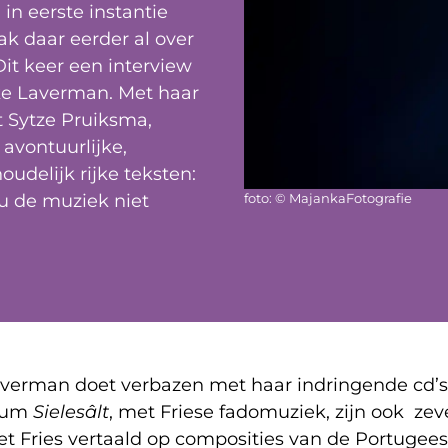
n eerste instantie
ak daar eerder al over
Dit keer een interview
ke Laverman. Met haar
 Sytze Pruiksma,
avontuurlijke,
udelijk rijke teksten:
foto: © MajankaFotografie
zou de muziek niet
verman doet verbazen met haar indringende cd’
lbum
Sielesâlt
, met Friese fadomuziek, zijn ook zev
et Fries vertaald op composities van de Portugees