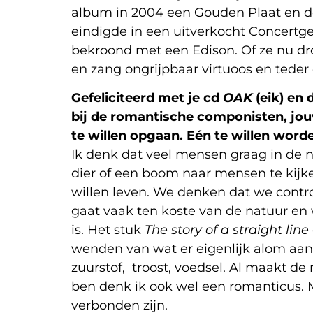
album in 2004 een Gouden Plaat en de l
eindigde in een uitverkocht Concert
bekroond met een Edison. Of ze nu dr
en zang ongrijpbaar virtuoos en teder 
Gefeliciteerd met je cd
OAK
(eik) en 
bij de romantische componisten, jouw
te willen opgaan. Eén te willen word
Ik denk dat veel mensen graag in de n
dier of een boom naar mensen te kijke
willen leven. We denken dat we contro
gaat vaak ten koste van de natuur en w
is. Het stuk
The story of a straight line
wenden van wat er eigenlijk alom aanwe
zuurstof, troost, voedsel. Al maakt de
ben denk ik ook wel een romanticus. 
verbonden zijn.