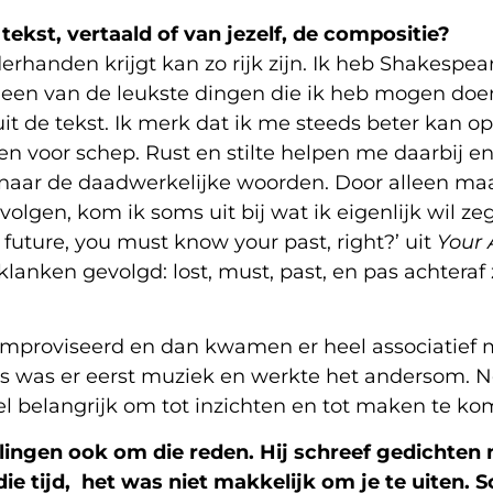
tekst, vertaald of van jezelf, de compositie?
derhanden krijgt kan zo rijk zijn. Ik heb Shakespe
 een van de leukste dingen die ik heb mogen doen.
nuit de tekst. Ik merk dat ik me steeds beter kan o
 voor schep. Rust en stilte helpen me daarbij en i
 naar de daadwerkelijke woorden. Door alleen maar
olgen, kom ik soms uit bij wat ik eigenlijk wil z
he future, you must know your past, right?’ uit
Your 
 klanken gevolgd: lost, must, past, en pas achteraf 
eïmproviseerd en dan kwamen er heel associatief 
Dus was er eerst muziek en werkte het andersom. 
el belangrijk om tot inzichten en tot maken te ko
ingen ook om die reden. Hij schreef gedichten 
ie tijd, het was niet makkelijk om je te uiten. S