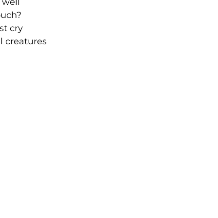
 well
st touch?
your first cry
l creatures