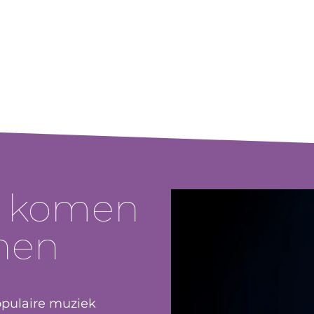
k komen
nen
opulaire muziek