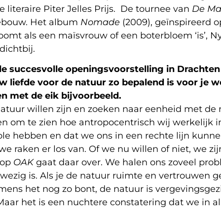
iteraire Piter Jelles Prijs. De tournee van
De Ma
gebouw. Het album
Nomade
(2009), geïnspireerd o
oomt als een maïsvrouw of een boterbloem ‘is’, N
dichtbij.
de succesvolle openingsvoorstelling in Drachten 
 liefde voor de natuur zo bepalend is voor je we
en met de eik bijvoorbeeld.
atuur willen zijn en zoeken naar eenheid met de 
n om te zien hoe antropocentrisch wij werkelijk 
le hebben en dat we ons in een rechte lijn kunnen
e raken er los van. Of we nu willen of niet, we zi
op
OAK
gaat daar over. We halen ons zoveel prob
zig is. Als je de natuur ruimte en vertrouwen geef
 mens het nog zo bont, de natuur is vergevingsgez
Maar het is een nuchtere constatering dat we in 