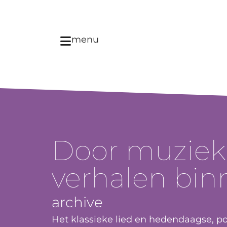
menu
Door muzie
verhalen bin
archive
Het klassieke lied en hedendaagse, p