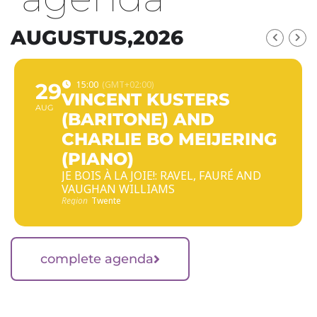
AUGUSTUS,2026
29
15:00
(GMT+02:00)
VINCENT KUSTERS
AUG
(BARITONE) AND
CHARLIE BO MEIJERING
(PIANO)
JE BOIS À LA JOIE!: RAVEL, FAURÉ AND
VAUGHAN WILLIAMS
Region
Twente
complete agenda