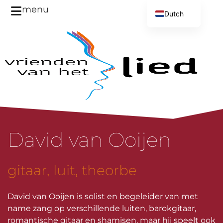
menu
Dutch
English
David van Ooijen
gitaar
,
luit
,
theorbe
David van Ooijen is solist en begeleider van met
name zang op verschillende luiten, barokgitaar,
romantische gitaar en shamisen, maar hij speelt ook