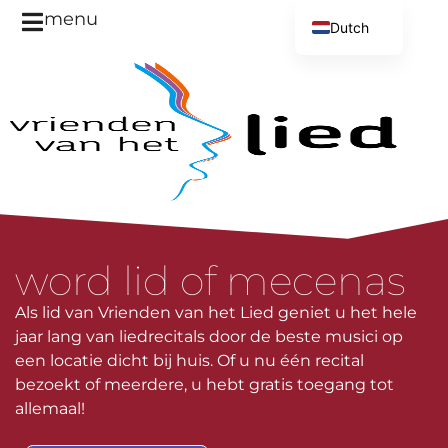
menu
Dutch
English
word lid of mecenas
Als lid van Vrienden van het Lied geniet u het hele
jaar lang van liedrecitals door de beste musici op
een locatie dicht bij huis. Of u nu één recital
bezoekt of meerdere, u hebt gratis toegang tot
allemaal!