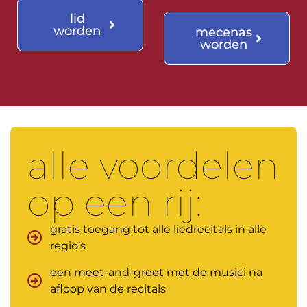
lid
worden
mecenas
worden
alle voordelen
op een rij:
gratis toegang tot alle liedrecitals in alle
regio’s
een meet-and-greet met de musici na
afloop van de recitals