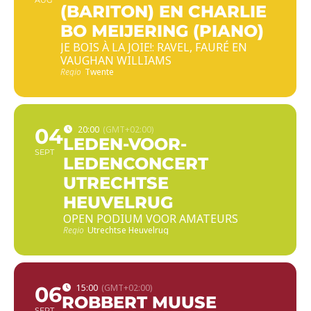
(BARITON) EN CHARLIE
BO MEIJERING (PIANO)
JE BOIS À LA JOIE!: RAVEL, FAURÉ EN
VAUGHAN WILLIAMS
Regio
Twente
04
20:00
(GMT+02:00)
LEDEN-VOOR-
SEPT
LEDENCONCERT
UTRECHTSE
HEUVELRUG
OPEN PODIUM VOOR AMATEURS
Regio
Utrechtse Heuvelrug
06
15:00
(GMT+02:00)
ROBBERT MUUSE
SEPT