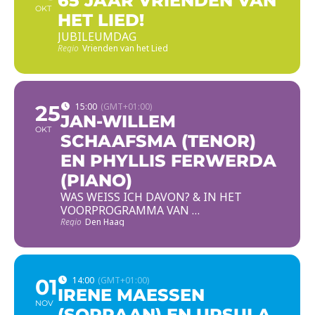
65 JAAR VRIENDEN VAN
OKT
HET LIED!
JUBILEUMDAG
Regio
Vrienden van het Lied
25
15:00
(GMT+01:00)
JAN-WILLEM
OKT
SCHAAFSMA (TENOR)
EN PHYLLIS FERWERDA
(PIANO)
WAS WEISS ICH DAVON? & IN HET
VOORPROGRAMMA VAN …
Regio
Den Haag
01
14:00
(GMT+01:00)
IRENE MAESSEN
NOV
(SOPRAAN) EN URSULA