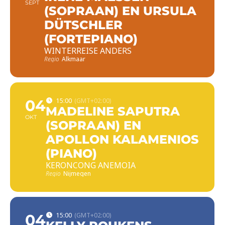
SEPT
(SOPRAAN) EN URSULA
DÜTSCHLER
(FORTEPIANO)
WINTERREISE ANDERS
Regio
Alkmaar
04
15:00
(GMT+02:00)
MADELINE SAPUTRA
OKT
(SOPRAAN) EN
APOLLON KALAMENIOS
(PIANO)
KERONCONG ANEMOIA
Regio
Nijmegen
04
15:00
(GMT+02:00)