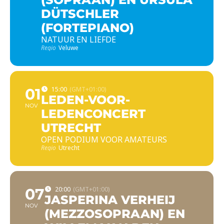
DÜTSCHLER
(FORTEPIANO)
NATUUR EN LIEFDE
Regio
Veluwe
01
15:00
(GMT+01:00)
LEDEN-VOOR-
NOV
LEDENCONCERT
UTRECHT
OPEN PODIUM VOOR AMATEURS
Regio
Utrecht
07
20:00
(GMT+01:00)
JASPERINA VERHEIJ
NOV
(MEZZOSOPRAAN) EN