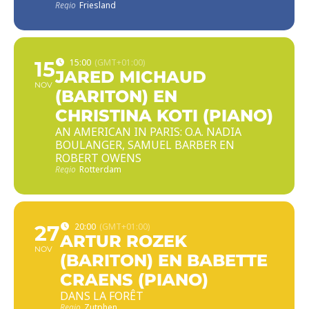
Regio
Friesland
15
15:00
(GMT+01:00)
JARED MICHAUD
NOV
(BARITON) EN
CHRISTINA KOTI (PIANO)
AN AMERICAN IN PARIS: O.A. NADIA
BOULANGER, SAMUEL BARBER EN
ROBERT OWENS
Regio
Rotterdam
27
20:00
(GMT+01:00)
ARTUR ROZEK
NOV
(BARITON) EN BABETTE
CRAENS (PIANO)
DANS LA FORÊT
Regio
Zutphen