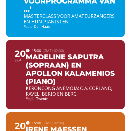
VOORPROGRAMMA VAN
…’
MASTERCLASS VOOR AMATEURZANGERS
EN HUN PIANISTEN
Regio
Den Haag
20
15:00
(GMT+02:00)
MADELINE SAPUTRA
SEPT
(SOPRAAN) EN
APOLLON KALAMENIOS
(PIANO)
KERONCONG ANEMOIA: O.A. COPLAND,
RAVEL, BERIO EN BERG
Regio
Twente
20
15:00
(GMT+02:00)
IRENE MAESSEN