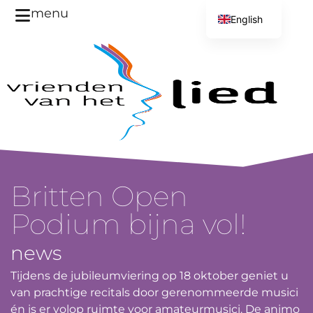
menu
English
Dutch
Britten Open
Podium bijna vol!
news
Tijdens de jubileumviering op 18 oktober geniet u
van prachtige recitals door gerenommeerde musici
én is er volop ruimte voor amateurmusici. De animo