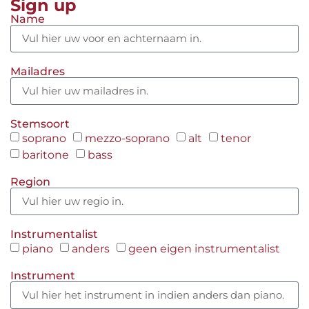
Sign up
Name
Mailadres
Stemsoort
soprano
mezzo-soprano
alt
tenor
baritone
bass
Region
Instrumentalist
piano
anders
geen eigen instrumentalist
Instrument