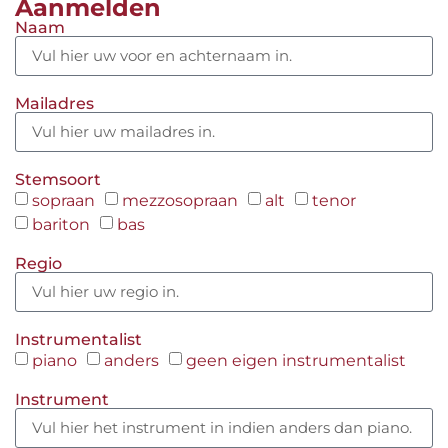
Aanmelden
Naam
Mailadres
Stemsoort
sopraan
mezzosopraan
alt
tenor
bariton
bas
Regio
Instrumentalist
piano
anders
geen eigen instrumentalist
Instrument