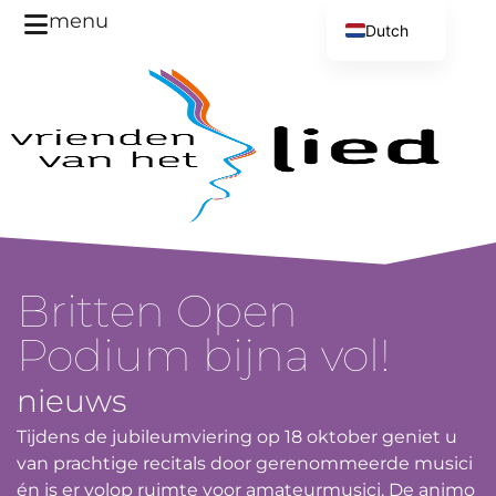
menu
Dutch
English
Britten Open
Podium bijna vol!
nieuws
Tijdens de jubileumviering op 18 oktober geniet u
van prachtige recitals door gerenommeerde musici
én is er volop ruimte voor amateurmusici. De animo