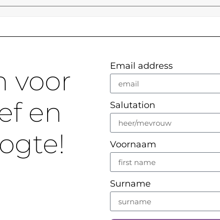
Email address
n voor
ef en
Salutation
oogte!
Voornaam
Surname