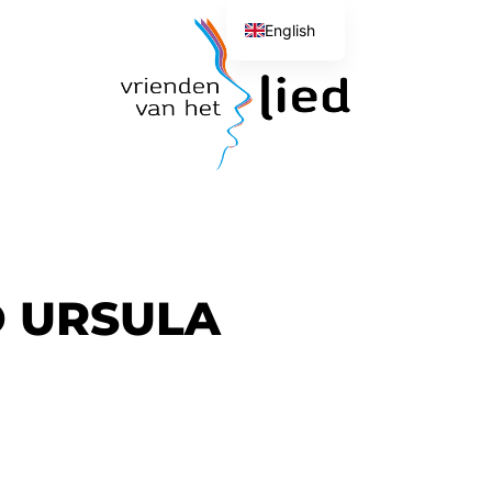
English
Dutch
D URSULA