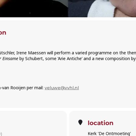
on
Dütschler, Irene Maessen will perform a varied programme on the the
r Einsame
by Schubert, some ‘Arie Antiche’ and a new composition by
-van Rooijen per mail:
veluwe@vvhl.nl
location
Kerk 'De Ontmoeting'
)