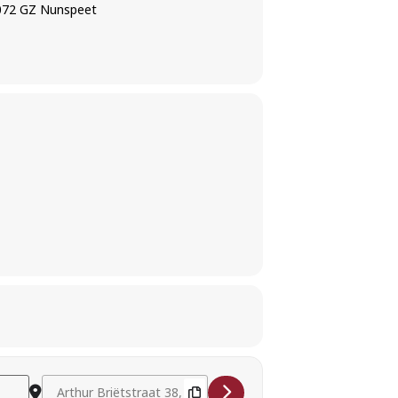
8072 GZ Nunspeet
Destination Address - Irene Maessen (soprano) and Ursula Düt