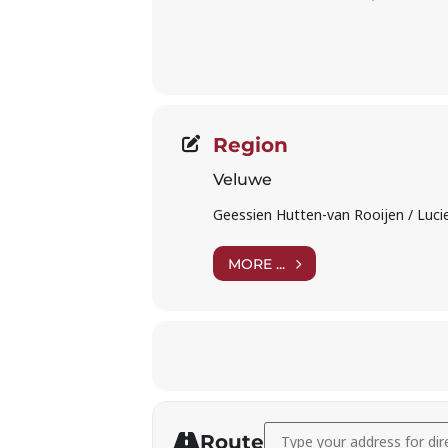
Region
Veluwe
Geessien Hutten-van Rooijen / Lucie
MORE ...
Address - Irene Maessen (so
Route