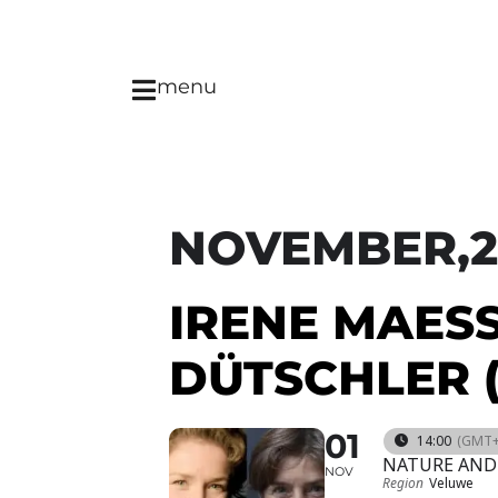
menu
NOVEMBER,2
IRENE MAES
DÜTSCHLER 
01
14:00
(GMT+
NATURE AND
NOV
Region
Veluwe