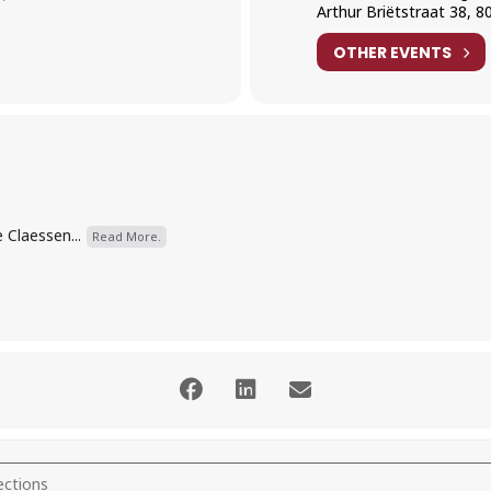
Arthur Briëtstraat 38, 
OTHER EVENTS
 Claessen...
Read More.
prano) and Ursula Dütschler (fortepiano) [eLHfJ37AQ]