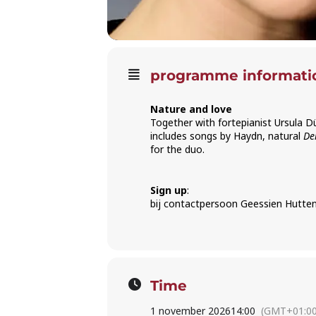
programme informati
Nature and love
Together with fortepianist Ursula 
includes songs by Haydn, natural
De
for the duo.
Sign up
:
bij contactpersoon Geessien Hutten
Time
1 november 2026
14:00
(GMT+01:00