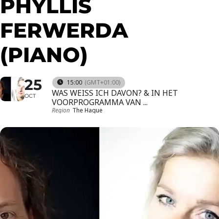
PHYLLIS
FERWERDA
(PIANO)
25
15:00
(GMT+01:00)
WAS WEISS ICH DAVON? & IN HET
OCT
VOORPROGRAMMA VAN ...
Region
The Hague