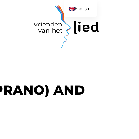
English
Dutch
PRANO) AND