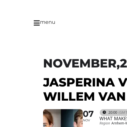
menu
NOVEMBER,2
JASPERINA 
WILLEM VAN
07
20:00
(GMT
WHAT MAKE
NOV
Region
Arnhem-