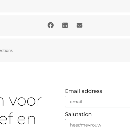
 (mezzo-soprano) and Willem van den Dool (piano) [apvYGn46v]
Email address
n voor
ef en
Salutation