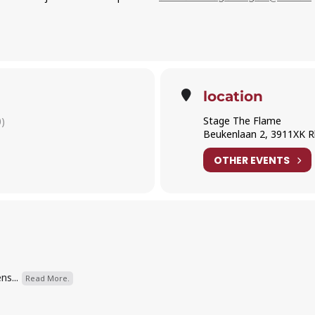
location
Stage The Flame
)
Beukenlaan 2, 3911XK 
OTHER EVENTS
s...
Read More.