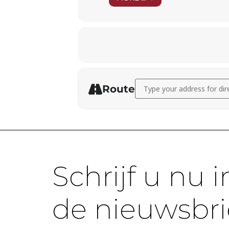
Address - Jasperina Verheij
Route
Schrijf u nu i
de nieuwsbri