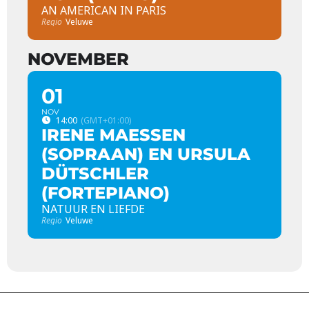
AN AMERICAN IN PARIS
Regio
Veluwe
NOVEMBER
01
NOV
14:00
(GMT+01:00)
IRENE MAESSEN
(SOPRAAN) EN URSULA
DÜTSCHLER
(FORTEPIANO)
NATUUR EN LIEFDE
Regio
Veluwe