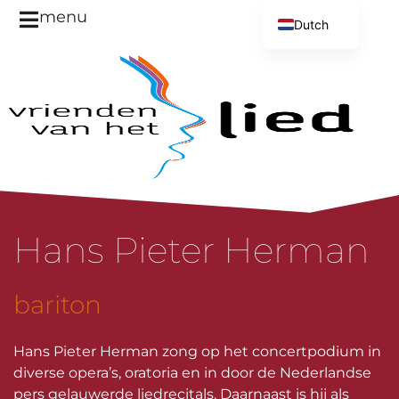
menu
Dutch
English
Hans Pieter Herman
bariton
Hans Pieter Herman zong op het concertpodium in
diverse opera’s, oratoria en in door de Nederlandse
pers gelauwerde liedrecitals. Daarnaast is hij als