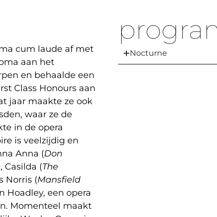
progra
mma cum laude af met
Nocturne
loma aan het
rpen en behaalde een
rst Class Honours aan
dat jaar maakte ze ook
sden, waar ze de
kte in de opera
re is veelzijdig en
nna Anna (
Don
), Casilda (
The
s Norris (
Mansfield
 Hoadley, een opera
ven. Momenteel maakt