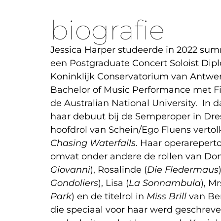
biografie
Jessica Harper studeerde in 2022 su
een Postgraduate Concert Soloist Dip
Koninklijk Conservatorium van Antwe
Bachelor of Music Performance met Fi
de Australian National University. In 
haar debuut bij de Semperoper in Dre
hoofdrol van Schein/Ego Fluens vertol
Chasing Waterfalls
. Haar operarepertoi
omvat onder andere de rollen van Do
Giovanni
), Rosalinde (
Die Fledermaus
Gondoliers
), Lisa (
La Sonnambula
), Mr
Park
) en de titelrol in
Miss Brill
van Ben
die speciaal voor haar werd geschre