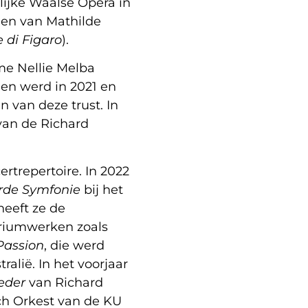
lijke Waalse Opera in
len van Mathilde
 di Figaro
).
me Nellie Melba
 en werd in 2021 en
van deze trust. In
van de Richard
ertrepertoire. In 2022
rde Symfonie
bij het
eeft ze de
oriumwerken zoals
Passion
, die werd
alië. In het voorjaar
ieder
van Richard
ch Orkest van de KU