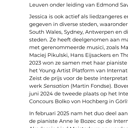
Leuven onder leiding van Edmond Sav
Jessica is ook actief als liedzangeres e
gegeven in diverse steden, waaronder
South Wales, Sydney, Antwerpen en d
steden. Ze heeft deelgenomen aan mas
met gerenommeerde musici, zoals Ma
Maciej Pikulski, Hans Eijsackers en 
2023 won ze samen met haar pianist
het Young Artist Platform van Internat
Zeist de prijs voor de beste interpreta
werk
Sensation
(Martin Fondse). Bove
juni 2024 de tweede plaats op het Int
Concours Bolko von Hochberg in Görlit
In februari 2025 nam het duo deel aa
de pianiste Anne le Bozec op de Inter