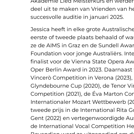
Akademie Lied Meisterkurs en werde
deel uit te maken van Vrienden van h
succesvolle auditie in januari 2025.
Jessica heeft in elke grote Australisc
eerste of tweede plaats behaald of was
ze de AIMS in Graz en de Sundell Awa
Foundation voor jonge Australiërs. Int
finalist voor de Vienna State Opera 
Oper Berlin Award in 2023. Daarnaast w
Vincerò Competition in Verona (2023), h
Glyndebourne Cup (2020), de Tenor Vi
Competition (2021), de Éva Marton Com
Internationaler Mozart Wettbewerb (2
tweede prijs in de International Rita 
Gent (2022) en vertegenwoordigde Aust
de International Vocal Competition H