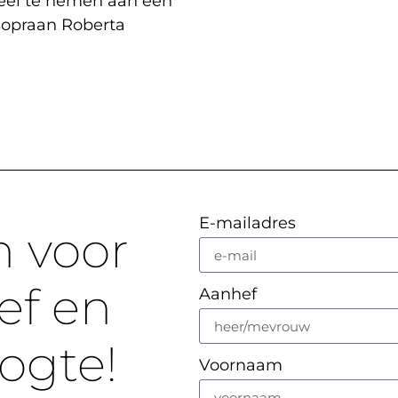
eel te nemen aan een
opraan Roberta
E-mailadres
n voor
ef en
Aanhef
oogte!
Voornaam