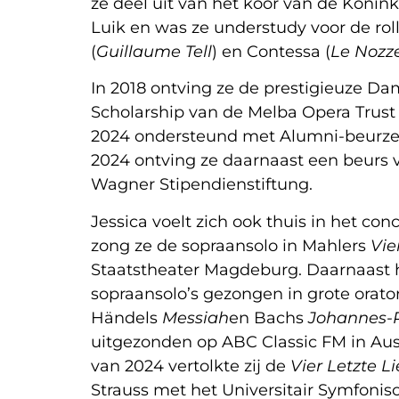
ze deel uit van het koor van de Konink
Luik en was ze understudy voor de rol
(
Guillaume Tell
) en Contessa (
Le Nozze
In 2018 ontving ze de prestigieuze Da
Scholarship van de Melba Opera Trust
2024 ondersteund met Alumni-beurzen 
2024 ontving ze daarnaast een beurs 
Wagner Stipendienstiftung.
Jessica voelt zich ook thuis in het conc
zong ze de sopraansolo in Mahlers
Vie
Staatstheater Magdeburg. Daarnaast h
sopraansolo’s gezongen in grote orat
Händels
Messiah
en Bachs
Johannes-
uitgezonden op ABC Classic FM in Austr
van 2024 vertolkte zij de
Vier Letzte L
Strauss met het Universitair Symfonis