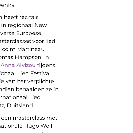
enirs.
n heeft recitals
 in regionaal New
iverse Europese
terclasses voor lied
lcolm Martineau,
Thomas Hampson. In
e
Anna Alvizou
tijdens
ionaal Lied Festival
tie van het verplichte
ndien behaalden ze in
ernationaal Lied
z, Duitsland.
n een masterclass met
nationale Hugo Wolf