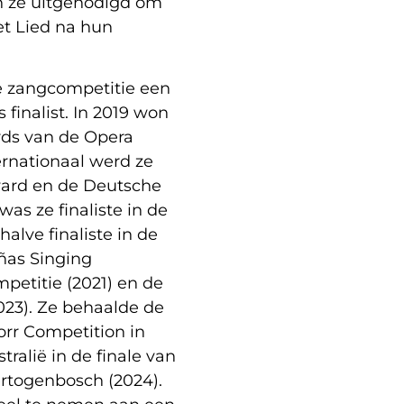
n ze uitgenodigd om
et Lied na hun
he zangcompetitie een
 finalist. In 2019 won
rds van de Opera
ernationaal werd ze
Award en de Deutsche
as ze finaliste in de
alve finaliste in de
ñas Singing
petitie (2021) en de
023). Ze behaalde de
Gorr Competition in
ralië in de finale van
ertogenbosch (2024).