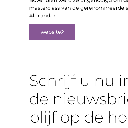
Bovendien werd ze uitgenodigd om d
masterclass van de gerenommeerde s
Alexander.
website
Schrijf u nu i
de nieuwsbri
blijf op de h