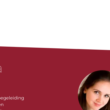
a
begeleiding
en