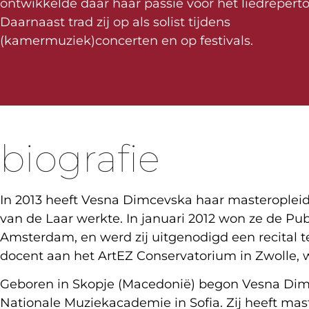
ontwikkelde daar haar passie voor het liedreperto
Daarnaast trad zij op als solist tijdens
(kamermuziek)concerten en op festivals.
biografie
In 2013 heeft Vesna Dimcevska haar masteropleid
van de Laar werkte. In januari 2012 won ze de Pu
Amsterdam, en werd zij uitgenodigd een recital te
docent aan het ArtEZ Conservatorium in Zwolle, w
Geboren in Skopje (Macedonië) begon Vesna Dimce
Nationale Muziekacademie in Sofia. Zij heeft ma