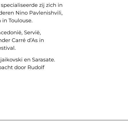
ecialiseerde zij zich in
eren Nino Pavlenishvili,
 in Toulouse.
cedonië, Servië,
nder Carré d’As in
tival.
jaikovski en Sarasate.
oacht door Rudolf