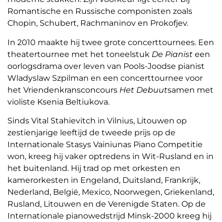
Romantische en Russische componisten zoals
Chopin, Schubert, Rachmaninov en Prokofjev.
In 2010 maakte hij twee grote concerttournees. Een
theatertournee met het toneelstuk
De Pianist
een
oorlogsdrama over leven van Pools-Joodse pianist
Wladyslaw Szpilman en een concerttournee voor
het Vriendenkransconcours
Het Debuut
samen met
violiste Ksenia Beltiukova.
Sinds Vital Stahievitch in Vilnius, Litouwen op
zestienjarige leeftijd de tweede prijs op de
Internationale Stasys Vainiunas Piano Competitie
won, kreeg hij vaker optredens in Wit-Rusland en in
het buitenland. Hij trad op met orkesten en
kamerorkesten in Engeland, Duitsland, Frankrijk,
Nederland, België, Mexico, Noorwegen, Griekenland,
Rusland, Litouwen en de Verenigde Staten. Op de
Internationale pianowedstrijd Minsk-2000 kreeg hij