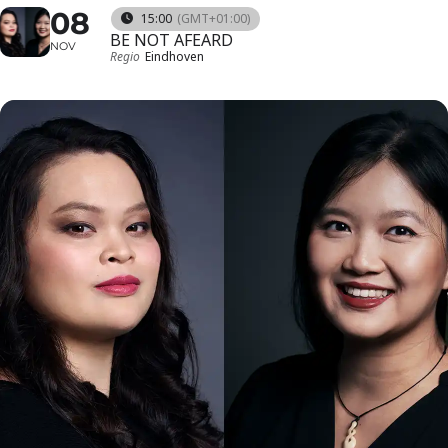
08
15:00
(GMT+01:00)
BE NOT AFEARD
NOV
Regio
Eindhoven