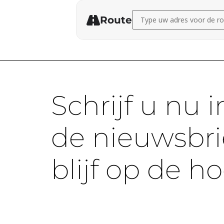
Address - Leden-voor-leden
Route
Schrijf u nu i
de nieuwsbri
blijf op de h