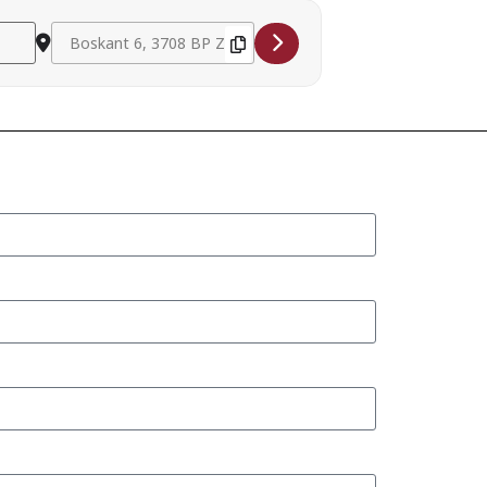
Destination Address - Leden-voor-ledenconcert Utrechtse He