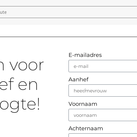
concert Utrechtse Heuvelrug [9dq157e8A]
E-mailadres
n voor
ef en
Aanhef
oogte!
Voornaam
Achternaam