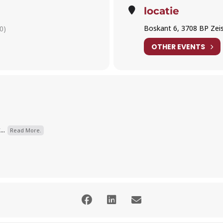
locatie
Boskant 6, 3708 BP Zei
0)
OTHER EVENTS
..
Read More.