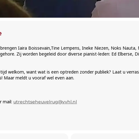
e
 brengen Iaira Boissevain,Tine Lempens, Ineke Niezen, Noks Nauta, M
ehore. Zij worden begeleid door diverse pianist-leden: Ed Elberse, 
altijd welkom, want wat is een optreden zonder publiek? Laat u verr
s! Maar meldt u vooraf wel even aan.
r mail:
utrechtseheuvelrug@vvhl.nl