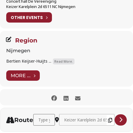
Concert hall De Vereeniging
Keizer Karelplein 2d 6511 NC Nijmegen
OTHER EVENTS
Region
Nijmegen
Bertien Keijser-Huijts ...
Read More.
MORE ...
Address - Madeline Saputra (soprano) and Apollon 
Destination Address - Madeline Saput
Route