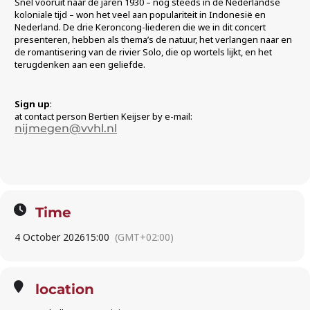
Snel vooruit naar de jaren 1930 – nog steeds in de Nederlandse
koloniale tijd – won het veel aan populariteit in Indonesië en
Nederland. De drie Keroncong-liederen die we in dit concert
presenteren, hebben als thema’s de natuur, het verlangen naar en
de romantisering van de rivier Solo, die op wortels lijkt, en het
terugdenken aan een geliefde.
Sign up
:
at contact person Bertien Keijser by e-mail:
nijmegen@vvhl.nl
Time
4 October 2026
15:00
(GMT+02:00)
location