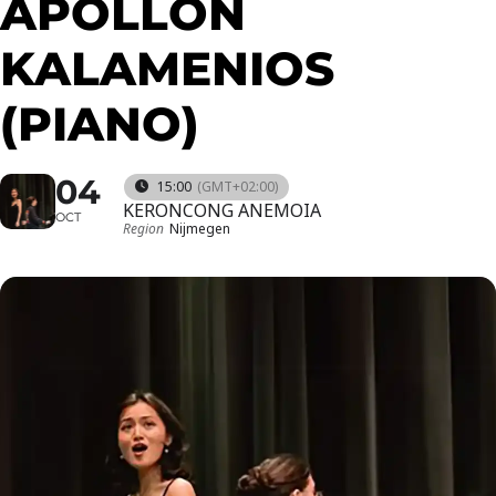
APOLLON
KALAMENIOS
(PIANO)
04
15:00
(GMT+02:00)
KERONCONG ANEMOIA
OCT
Region
Nijmegen