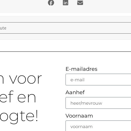
 (sopraan) en Apollon Kalamenios (piano) [NS9D6p6x2]
E-mailadres
n voor
ef en
Aanhef
oogte!
Voornaam