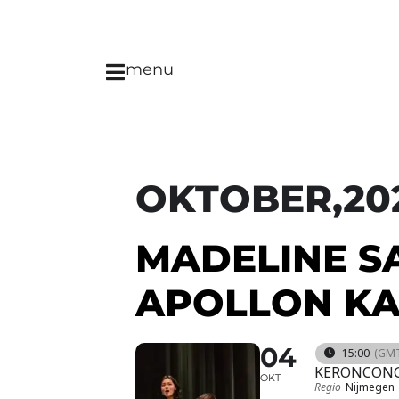
menu
OKTOBER,20
MADELINE S
APOLLON KA
04
15:00
(GMT
KERONCONG
OKT
Regio
Nijmegen