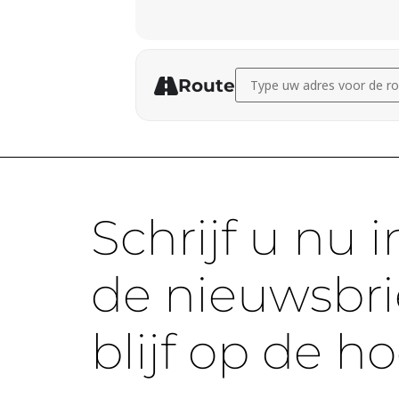
Address - Madeline Saputra
Route
Schrijf u nu i
de nieuwsbri
blijf op de h