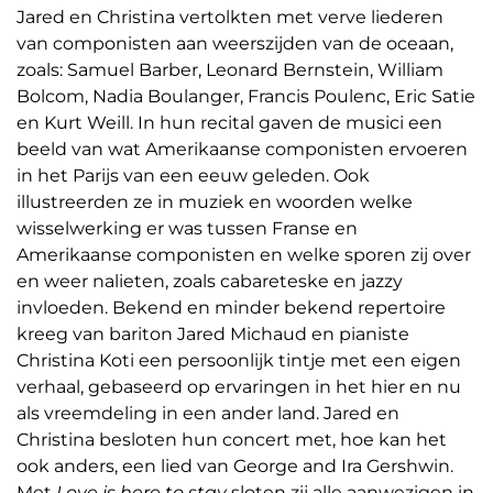
Jared en Christina vertolkten met verve liederen
van componisten aan weerszijden van de oceaan,
zoals: Samuel Barber, Leonard Bernstein, William
Bolcom, Nadia Boulanger, Francis Poulenc, Eric Satie
en Kurt Weill. In hun recital gaven de musici een
beeld van wat Amerikaanse componisten ervoeren
in het Parijs van een eeuw geleden. Ook
illustreerden ze in muziek en woorden welke
wisselwerking er was tussen Franse en
Amerikaanse componisten en welke sporen zij over
en weer nalieten, zoals cabareteske en jazzy
invloeden. Bekend en minder bekend repertoire
kreeg van bariton Jared Michaud en pianiste
Christina Koti een persoonlijk tintje met een eigen
verhaal, gebaseerd op ervaringen in het hier en nu
als vreemdeling in een ander land. Jared en
Christina besloten hun concert met, hoe kan het
ook anders, een lied van George and Ira Gershwin.
Met
Love is here to stay
sloten zij alle aanwezigen in