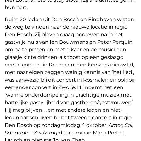
hun hart.
Ruim 20 leden uit Den Bosch en Eindhoven wisten
de weg te vinden naar de nieuwe locatie in regio
Den Bosch. Zij bleven graag nog even na in het
gastvrije huis van Ien Bouwmans en Peter Perquin
om na te praten én met elkaar en de musici een
glaasje kir te drinken, als toost op een geslaagd
eerste concert in Rosmalen. Een kersvers nieuw lid,
met naar eigen zeggen weinig kennis van ‘het lied’,
was aanwezig bij dit concert in Rosmalen en ook bij
een ander concert in Zwolle. Hij noemt het een
‘warme onderdompeling in prachtige muziek met
hartelijke gastvrijheid van gastheren/gastvrouwen’.
Hij mag blijven … en met andere leden en niet-
leden aanschuiven bij het tweede concert in regio
Den Bosch op zondagmiddag 4 oktober:
Amor, Sol,
Saudade – Zuidzang
door sopraan Maria Portela
Larisch en pianiste Jou-an Chen.