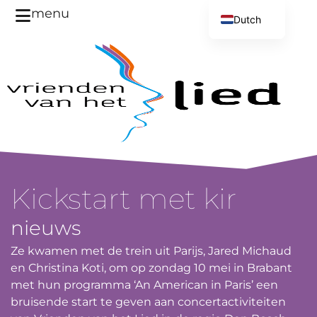
menu
Dutch
English
Kickstart met kir
nieuws
Ze kwamen met de trein uit Parijs, Jared Michaud
en Christina Koti, om op zondag 10 mei in Brabant
met hun programma ‘An American in Paris’ een
bruisende start te geven aan concertactiviteiten