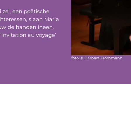
 ze’, een poëtische
hteressen, slaan Maria
euw de handen ineen.
‘invitation au voyage’
foto: © Barbara Frommann