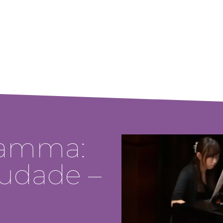
ramma:
audade –