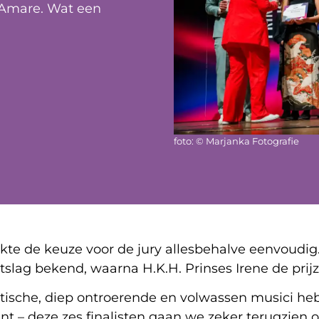
n Amare. Wat een
foto: © Marjanka Fotografie
te de keuze voor de jury allesbehalve eenvoudig. 
slag bekend, waarna H.K.H. Prinses Irene de prijze
tastische, diep ontroerende en volwassen musici 
t – deze zes finalisten gaan we zeker terugzien o