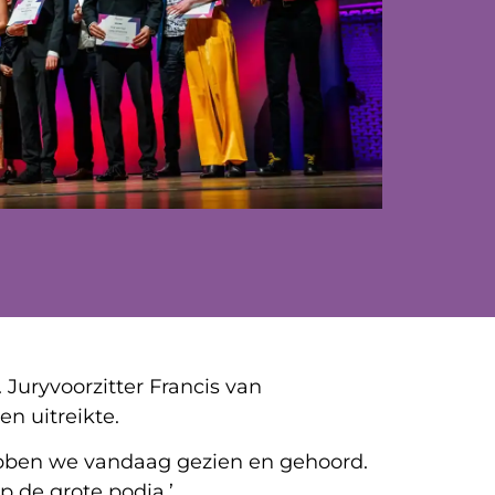
Juryvoorzitter Francis van
n uitreikte.
hebben we vandaag gezien en gehoord.
p de grote podia.’