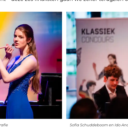
rafie
Sofia Schuddeboom en Ido Ande