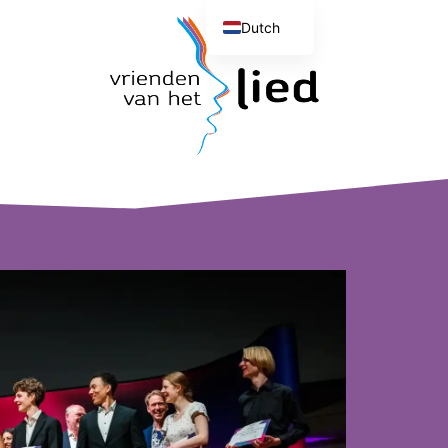
Dutch
English