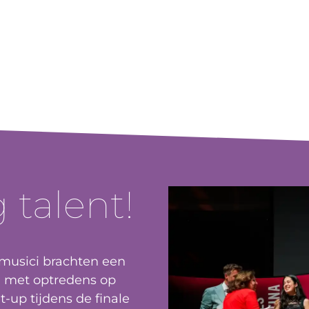
 talent!
 musici brachten een
 met optredens op
-up tijdens de finale