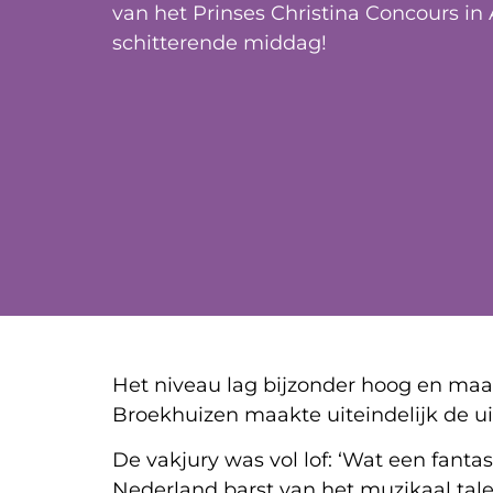
van het Prinses Christina Concours i
schitterende middag!
Het niveau lag bijzonder hoog en maak
Broekhuizen maakte uiteindelijk de uit
De vakjury was vol lof: ‘Wat een fan
Nederland barst van het muzikaal talen