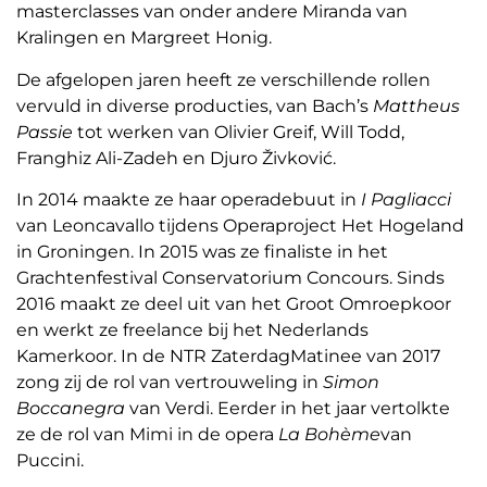
masterclasses van onder andere Miranda van
Kralingen en Margreet Honig.
De afgelopen jaren heeft ze verschillende rollen
vervuld in diverse producties, van Bach’s
Mattheus
Passie
tot werken van Olivier Greif, Will Todd,
Franghiz Ali-Zadeh en Djuro Živković.
In 2014 maakte ze haar operadebuut in
I Pagliacci
van Leoncavallo tijdens Operaproject Het Hogeland
in Groningen. In 2015 was ze finaliste in het
Grachtenfestival Conservatorium Concours. Sinds
2016 maakt ze deel uit van het Groot Omroepkoor
en werkt ze freelance bij het Nederlands
Kamerkoor. In de NTR ZaterdagMatinee van 2017
zong zij de rol van vertrouweling in
Simon
Boccanegra
van Verdi. Eerder in het jaar vertolkte
ze de rol van Mimi in de opera
La Bohème
van
Puccini.