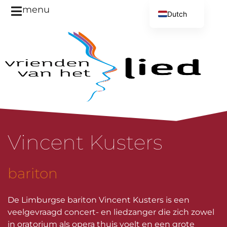
menu
Dutch
English
Vincent Kusters
bariton
De Limburgse bariton Vincent Kusters is een
veelgevraagd concert- en liedzanger die zich zowel
in oratorium als opera thuis voelt en een grote