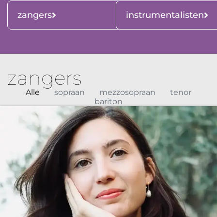
zangers
instrumentalisten
zangers
Alle
sopraan
mezzosopraan
tenor
bariton