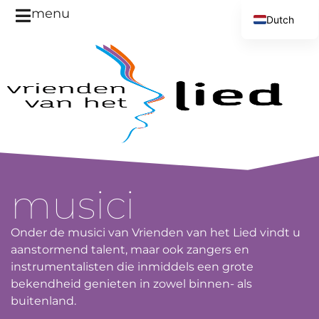
menu
Dutch
English
musici
Onder de musici van Vrienden van het Lied vindt u
aanstormend talent, maar ook zangers en
instrumentalisten die inmiddels een grote
bekendheid genieten in zowel binnen- als
buitenland.