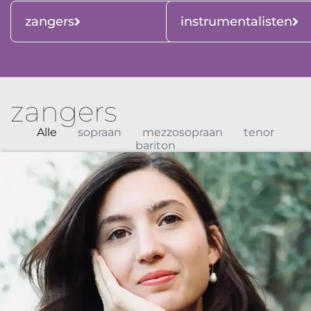
zangers
instrumentalisten
zangers
Alle
sopraan
mezzosopraan
tenor
bariton