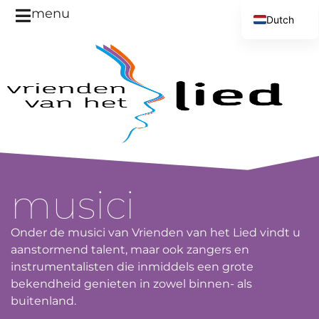
menu
Dutch
English
musici
Onder de musici van Vrienden van het Lied vindt u
aanstormend talent, maar ook zangers en
instrumentalisten die inmiddels een grote
bekendheid genieten in zowel binnen- als
buitenland.