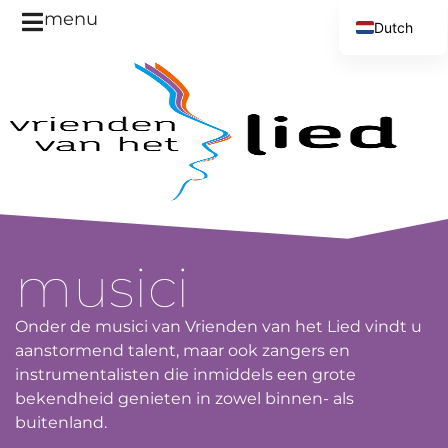
menu
Dutch
English
musici
Onder de musici van Vrienden van het Lied vindt u
aanstormend talent, maar ook zangers en
instrumentalisten die inmiddels een grote
bekendheid genieten in zowel binnen- als
buitenland.