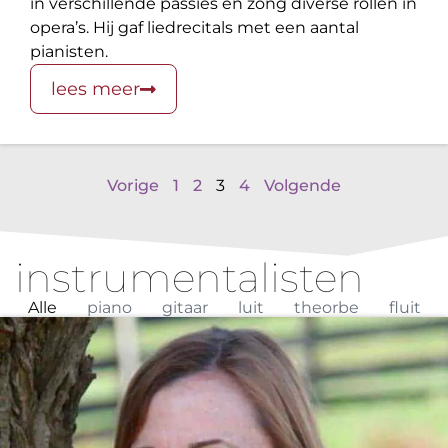
in verschillende passies en zong diverse rollen in
opera’s. Hij gaf liedrecitals met een aantal
pianisten.
lees meer
Vorige
1
2
3
4
Volgende
instrumentalisten
Alle
piano
gitaar
luit
theorbe
fluit