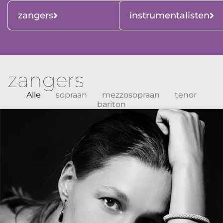
zangers
instrumentalisten
zangers
Alle
sopraan
mezzosopraan
tenor
bariton